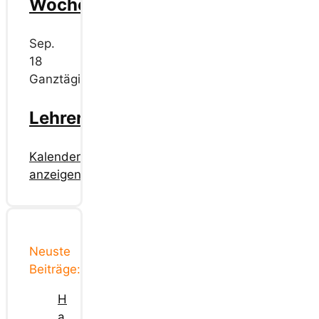
Wochenende
Sep.
18
Ganztägig
Lehrerschülerfliegen
Kalender
anzeigen
Neuste
Beiträge:
H
a