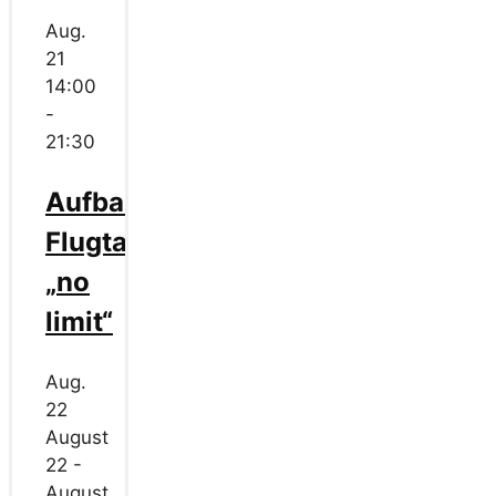
Aug.
21
14:00
-
21:30
Aufbau
Flugtag
„no
limit“
Aug.
22
August
22
-
August