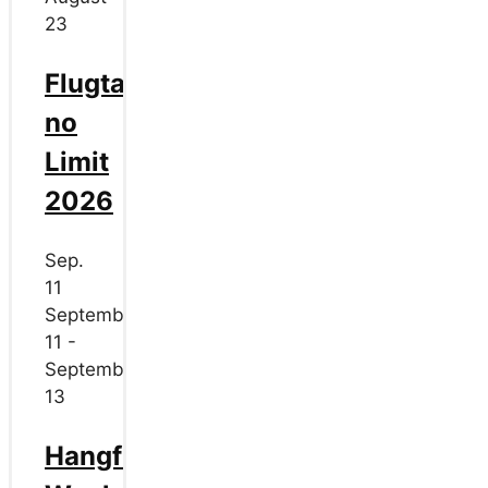
23
Flugtag
no
Limit
2026
Sep.
11
September
11
-
September
13
Hangflug