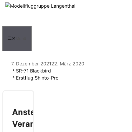
Zum
Inhalt
springen
Menü
7. Dezember 2021
22. März 2020
SR-71 Blackbird
Erstflug Shinto-Pro
Anstehende
Veranstaltungen