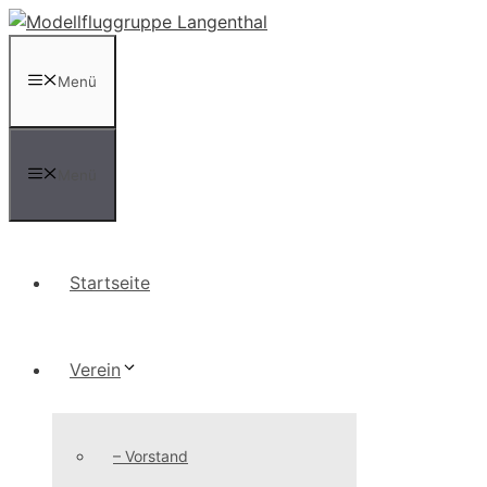
Zum
Inhalt
springen
Menü
Menü
Startseite
Verein
– Vorstand