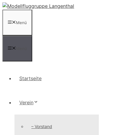
Zum
Inhalt
springen
Menü
Menü
Startseite
Verein
– Vorstand