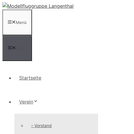
Zum
Inhalt
springen
Menü
Menü
Startseite
Verein
– Vorstand