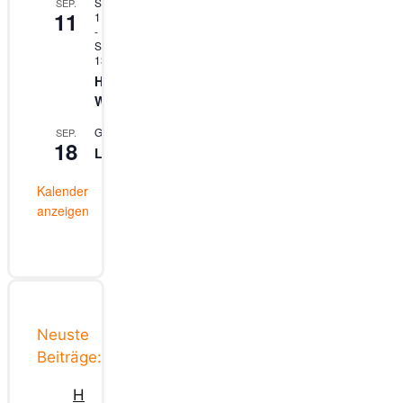
September
SEP.
11
11
-
September
13
Hangflug
Wochenende
Ganztägig
SEP.
18
Lehrerschülerfliegen
Kalender
anzeigen
Neuste
Beiträge:
H