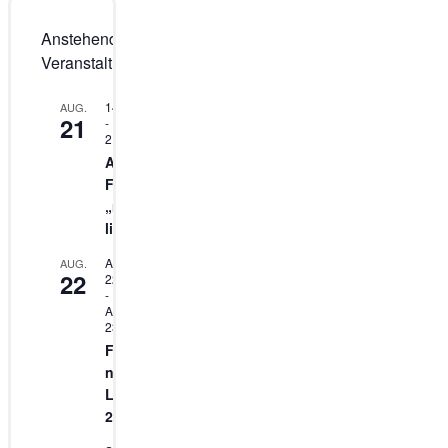
Anstehende
Veranstaltungen
14:00
AUG.
21
-
21:30
Aufbau
Flugtag
„no
limit“
August
AUG.
22
22
-
August
23
Flugtag
no
Limit
2026