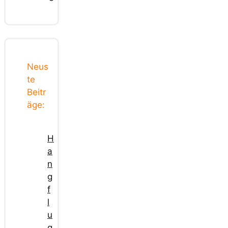
Neus
te
Beitr
äge:
H
a
n
g
f
l
u
g