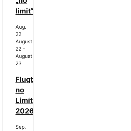
„no
limit“
Aug.
22
August
22
-
August
23
Flugtag
no
Limit
2026
Sep.