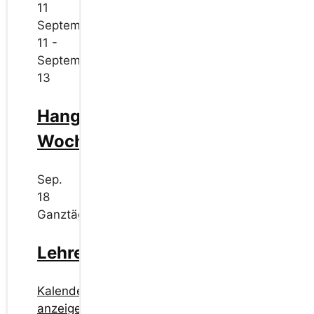
11
September
11
-
September
13
Hangflug
Wochenende
Sep.
18
Ganztägig
Lehrerschülerfliegen
Kalender
anzeigen